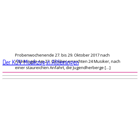
Probenwochenende 27. bis 29. Oktober 2017 nach
Der KJV Musikzug in Altleiningen
Altleiningen Am 27. Oktober erreichten 24 Musiker, nach
einer staureichen Anfahrt, die Jugendherberge […]