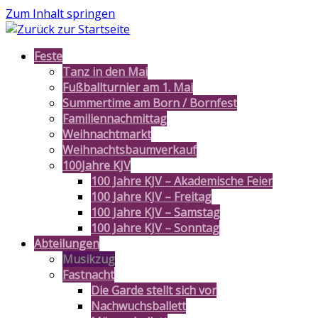
Zum Inhalt springen
Feste
Tanz in den Mai
Fußballturnier am 1. Mai
Summertime am Born / Bornfest
Familiennachmittag
Weihnachtmarkt
Weihnachtsbaumverkauf
100Jahre KJV
100 Jahre KJV – Akademische Feier
100 Jahre KJV – Freitag
100 Jahre KJV – Samstag
100 Jahre KJV – Sonntag
Abteilungen
Musikzug
Fastnacht
Die Garde stellt sich vor
Nachwuchsballett