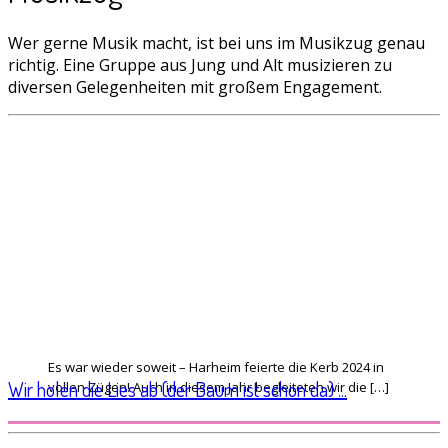
Wer gerne Musik macht, ist bei uns im Musikzug genau
richtig. Eine Gruppe aus Jung und Alt musizieren zu
diversen Gelegenheiten mit großem Engagement.
Es war wieder soweit – Harheim feierte die Kerb 2024 in
Wir holen die Lies ab (der Baum ist schon da) ...
vollen Zügen! Auch in diesem Jahr begleiteten wir die […]