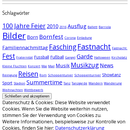
Schlagwörter
100 Jahre Feier
2010
Ausflug
2016
Ballett
Barriola
Bilder
Bornfest
Born
Corona
Einladung
Fastnacht
Fasching
Familiennachmittag
Fastnacht.
Fest
Garde
Fussball
Fußball
Fraternität
Gangel
Halloween
Kirchplatz
Musikzug
News
Musik
Kleine Fluchten
Konzert
Mai
Mail
Reisen
Showtanz
Reinigung
Rom
Schoppentunier
Schoppenturnier
Summertime
Sport
Stadion
Tanz
Tanzgarde
Wandern
Wanderung
Weihnachten
Wettbewerb
Datenschutz & Cookies: Diese Website verwendet
Cookies. Wenn Sie die Website weiterhin nutzen,
stimmen Sie der Verwendung von Cookies zu.
Weitere Informationen, beispielsweise zur Kontrolle von
Cookies, finden Sie hier:
Datenschutzerklärung