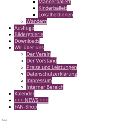
Männerballett
Kinderballett
Lokalheldinnen
Wandern
Ausflüge
Bildergalerie
Downloads
Wir über uns
Der Verein
Der Vorstand
Preise und Leistungen
Datenschutzerklärung
Impressum
Interner Bereich
Kalender
+++ NEWS +++
FAN-Shop