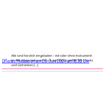
Alle sind herzlich eingeladen – mit oder ohne Instrument!
Offenes Musizieren am 26. Juni 2024 um 18.30 Uhr
Im Anschluss laden wir euch zum Get-together bei Snacks
und Getränken […]