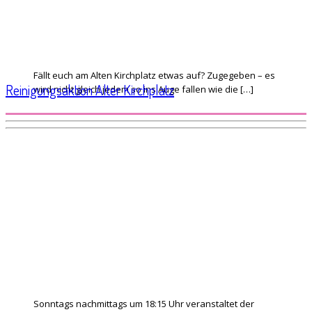
Fällt euch am Alten Kirchplatz etwas auf? Zugegeben – es
Reinigungsaktion Alter Kirchplatz
wird nicht gleich jedem so ins Auge fallen wie die […]
Sonntags nachmittags um 18:15 Uhr veranstaltet der