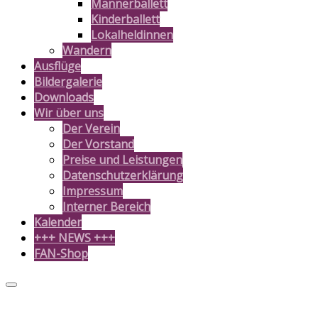
Männerballett
Kinderballett
Lokalheldinnen
Wandern
Ausflüge
Bildergalerie
Downloads
Wir über uns
Der Verein
Der Vorstand
Preise und Leistungen
Datenschutzerklärung
Impressum
Interner Bereich
Kalender
+++ NEWS +++
FAN-Shop