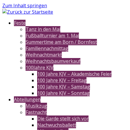
Zum Inhalt springen
Feste
Tanz in den Mai
Fußballturnier am 1. Mai
Summertime am Born / Bornfest
Familiennachmittag
Weihnachtmarkt
Weihnachtsbaumverkauf
100Jahre KJV
100 Jahre KJV – Akademische Feier
100 Jahre KJV – Freitag
100 Jahre KJV – Samstag
100 Jahre KJV – Sonntag
Abteilungen
Musikzug
Fastnacht
Die Garde stellt sich vor
Nachwuchsballett