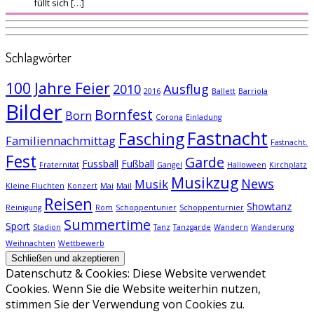
füllt sich […]
Schlagwörter
100 Jahre Feier
2010
Ausflug
2016
Ballett
Barriola
Bilder
Bornfest
Born
Corona
Einladung
Fastnacht
Fasching
Familiennachmittag
Fastnacht.
Fest
Garde
Fussball
Fußball
Fraternität
Gangel
Halloween
Kirchplatz
Musikzug
News
Musik
Kleine Fluchten
Konzert
Mai
Mail
Reisen
Showtanz
Reinigung
Rom
Schoppentunier
Schoppenturnier
Summertime
Sport
Stadion
Tanz
Tanzgarde
Wandern
Wanderung
Weihnachten
Wettbewerb
Datenschutz & Cookies: Diese Website verwendet
Cookies. Wenn Sie die Website weiterhin nutzen,
stimmen Sie der Verwendung von Cookies zu.