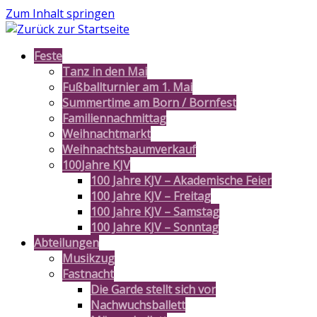
Zum Inhalt springen
Feste
Tanz in den Mai
Fußballturnier am 1. Mai
Summertime am Born / Bornfest
Familiennachmittag
Weihnachtmarkt
Weihnachtsbaumverkauf
100Jahre KJV
100 Jahre KJV – Akademische Feier
100 Jahre KJV – Freitag
100 Jahre KJV – Samstag
100 Jahre KJV – Sonntag
Abteilungen
Musikzug
Fastnacht
Die Garde stellt sich vor
Nachwuchsballett