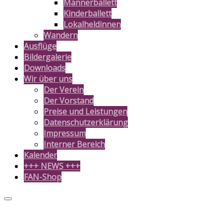
Männerballett
Kinderballett
Lokalheldinnen
Wandern
Ausflüge
Bildergalerie
Downloads
Wir über uns
Der Verein
Der Vorstand
Preise und Leistungen
Datenschutzerklärung
Impressum
Interner Bereich
Kalender
+++ NEWS +++
FAN-Shop