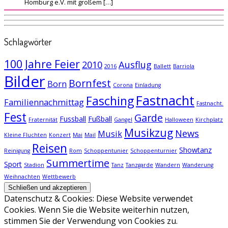
Homburg e.V. mit großem […]
Schlagwörter
100 Jahre Feier
2010
Ausflug
2016
Ballett
Barriola
Bilder
Bornfest
Born
Corona
Einladung
Fastnacht
Fasching
Familiennachmittag
Fastnacht.
Fest
Garde
Fussball
Fußball
Fraternität
Gangel
Halloween
Kirchplatz
Musikzug
News
Musik
Kleine Fluchten
Konzert
Mai
Mail
Reisen
Showtanz
Reinigung
Rom
Schoppentunier
Schoppenturnier
Summertime
Sport
Stadion
Tanz
Tanzgarde
Wandern
Wanderung
Weihnachten
Wettbewerb
Datenschutz & Cookies: Diese Website verwendet
Cookies. Wenn Sie die Website weiterhin nutzen,
stimmen Sie der Verwendung von Cookies zu.