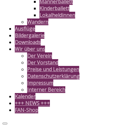
Männerballett
Kinderballett
Lokalheldinnen
Wandern
Ausflüge
Bildergalerie
Downloads
Wir über uns
Der Verein
Der Vorstand
Preise und Leistungen
Datenschutzerklärung
Impressum
Interner Bereich
Kalender
+++ NEWS +++
FAN-Shop