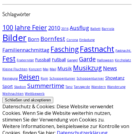
Schlagwörter
100 Jahre Feier
2010
Ausflug
2016
Ballett
Barriola
Bilder
Bornfest
Born
Corona
Einladung
Fastnacht
Fasching
Familiennachmittag
Fastnacht.
Fest
Garde
Fussball
Fußball
Fraternität
Gangel
Halloween
Kirchplatz
Musikzug
News
Musik
Kleine Fluchten
Konzert
Mai
Mail
Reisen
Showtanz
Reinigung
Rom
Schoppentunier
Schoppenturnier
Summertime
Sport
Stadion
Tanz
Tanzgarde
Wandern
Wanderung
Weihnachten
Wettbewerb
Datenschutz & Cookies: Diese Website verwendet
Cookies. Wenn Sie die Website weiterhin nutzen,
stimmen Sie der Verwendung von Cookies zu.
Weitere Informationen, beispielsweise zur Kontrolle von
Cookies, finden Sie hier:
Datenschutzerklärung