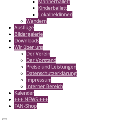
Männerballett
Kinderballett
Lokalheldinnen
Wandern
Ausflüge
Bildergalerie
Downloads
Wir über uns
Der Verein
Der Vorstand
Preise und Leistungen
Datenschutzerklärung
Impressum
Interner Bereich
Kalender
+++ NEWS +++
FAN-Shop