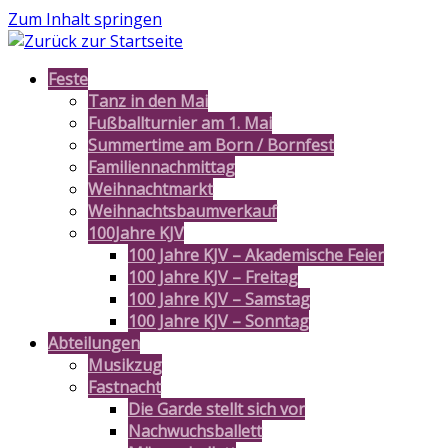
Zum Inhalt springen
Feste
Tanz in den Mai
Fußballturnier am 1. Mai
Summertime am Born / Bornfest
Familiennachmittag
Weihnachtmarkt
Weihnachtsbaumverkauf
100Jahre KJV
100 Jahre KJV – Akademische Feier
100 Jahre KJV – Freitag
100 Jahre KJV – Samstag
100 Jahre KJV – Sonntag
Abteilungen
Musikzug
Fastnacht
Die Garde stellt sich vor
Nachwuchsballett